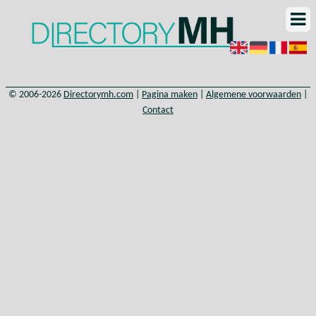
© 2006-2026
Directorymh.com
|
Pagina maken
|
Algemene voorwaarden
|
Contact