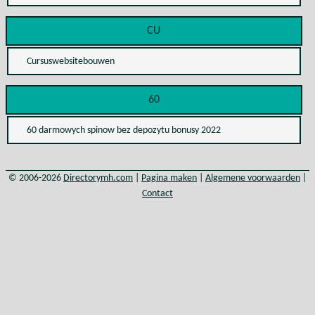
CU
Cursuswebsitebouwen
60
60 darmowych spinow bez depozytu bonusy 2022
© 2006-2026
Directorymh.com
|
Pagina maken
|
Algemene voorwaarden
|
Contact